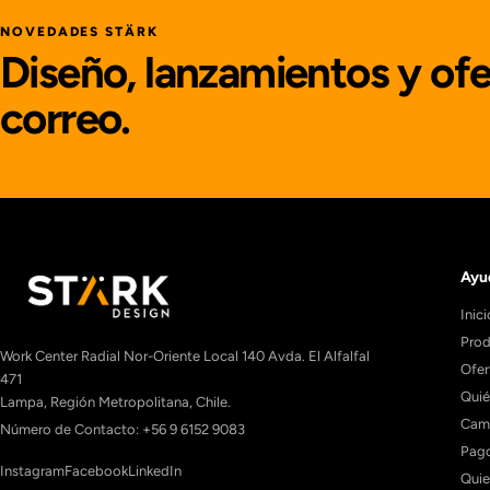
NOVEDADES STÄRK
Diseño, lanzamientos y ofe
correo.
Ayu
Inici
Prod
Work Center Radial Nor-Oriente Local 140 Avda. El Alfalfal
Ofer
471
Qui
Lampa, Región Metropolitana, Chile.
Camb
Número de Contacto: +56 9 6152 9083
Pago
Instagram
Facebook
LinkedIn
Quie