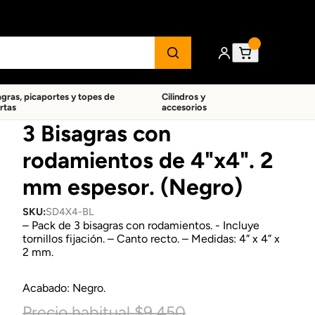
agras, picaportes y topes de
Cilindros y
rtas
accesorios
3 Bisagras con
rodamientos de 4"x4". 2
mm espesor. (Negro)
SKU:
SD4X4-BL
– Pack de 3 bisagras con rodamientos. - Incluye
tornillos fijación. – Canto recto. – Medidas: 4” x 4” x
2 mm.
Acabado: Negro.
Precio habitual
$9.450