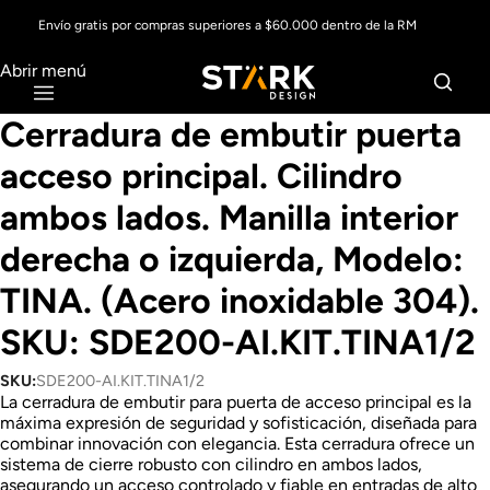
Envío gratis por compras superiores a $60.000 dentro de la RM
Abrir menú
Cerradura de embutir puerta
acceso principal. Cilindro
ambos lados. Manilla interior
derecha o izquierda, Modelo:
TINA. (Acero inoxidable 304).
SKU: SDE200-AI.KIT.TINA1/2
SKU:
SDE200-AI.KIT.TINA1/2
La cerradura de embutir para puerta de acceso principal es la
máxima expresión de seguridad y sofisticación, diseñada para
combinar innovación con elegancia. Esta cerradura ofrece un
sistema de cierre robusto con cilindro en ambos lados,
asegurando un acceso controlado y fiable en entradas de alto