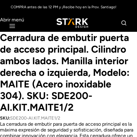
Pago en hasta 6 cuotas sin interés con tarjeta de crédito usando Mercado
COMPRA antes de las 12 PM y ¡Recibe hoy en la Prov. Santiago!
Pago
Abrir menú
Cerradura de embutir puerta
de acceso principal. Cilindro
ambos lados. Manilla interior
derecha o izquierda, Modelo:
MAITE (Acero inoxidable
304). SKU: SDE200-
AI.KIT.MAITE1/2
SKU:
SDE200-AI.KIT.MAITE1/2
La cerradura de embutir para puerta de acceso principal es la
máxima expresión de seguridad y sofisticación, diseñada para
combinar innovación con elegancia. Esta cerradura ofrece un