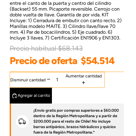
entre el canto de la puerta y centro del cilindro
(Backset) 55 mm. Picaporte reversible. Cerrojo con
doble vuelta de llave. Garantía de por vida. KIT
Incluye: 1) Cerradura de embutir con canto recto. 2)
Manillas modelo MAITE. 3) Cilindro llave/llave 70
mm. 4) Par de bocacilindros. 5) Eje cuadrado. 6)
Incluye 3 llaves. 7) Certificación EN1906 y EN1303.
Precio habitual
$68.143
Precio de oferta
$54.514
Aumentar cantidad
Disminuir cantidad
Agregar al carrito
¡Envío gratis por compras superiores a $60.000
dentro de la Región Metropolitana y a partir de
$200.000 para el resto de Chile! No incluye
barras antipánico, brazos hidráulicos y quicios
fuera de la Región Metropolitana.*