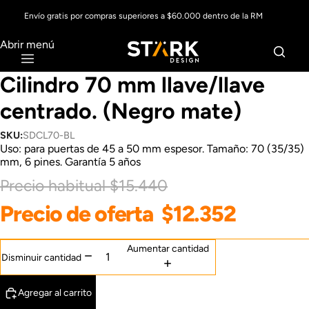
Envío gratis por compras superiores a $60.000 dentro de la RM
Abrir menú
Cilindro 70 mm llave/llave
centrado. (Negro mate)
SKU:
SDCL70-BL
Uso: para puertas de 45 a 50 mm espesor. Tamaño: 70 (35/35)
mm, 6 pines. Garantía 5 años
Precio habitual
$15.440
Precio de oferta
$12.352
Aumentar cantidad
Disminuir cantidad
Agregar al carrito