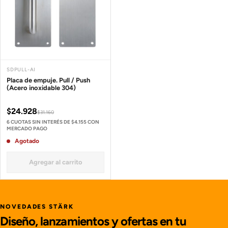
SDPULL-AI
Placa de empuje. Pull / Push
(Acero inoxidable 304)
$24.928
$31.160
6 CUOTAS SIN INTERÉS DE $4.155 CON
MERCADO PAGO
Agotado
Agregar al carrito
NOVEDADES STÄRK
Diseño, lanzamientos y ofertas en tu