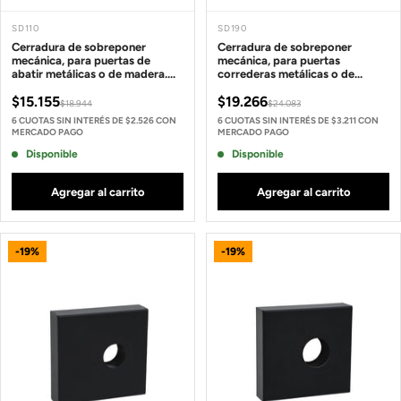
SD110
SD190
Cerradura de sobreponer
Cerradura de sobreponer
mecánica, para puertas de
mecánica, para puertas
abatir metálicas o de madera.
correderas metálicas o de
SKU: SD110
madera. SKU: SD190
$15.155
$19.266
$18.944
$24.083
6 CUOTAS SIN INTERÉS DE $2.526 CON
6 CUOTAS SIN INTERÉS DE $3.211 CON
MERCADO PAGO
MERCADO PAGO
Disponible
Disponible
Agregar al carrito
Agregar al carrito
-19%
-19%