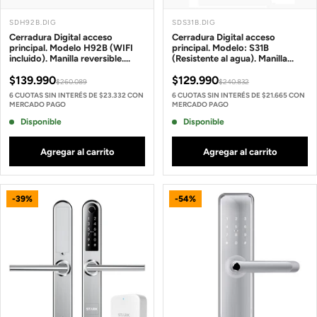
SDH92B.DIG
SDS31B.DIG
Cerradura Digital acceso
Cerradura Digital acceso
principal. Modelo H92B (WIFI
principal. Modelo: S31B
incluido). Manilla reversible.
(Resistente al agua). Manilla
*Recomendado para puertas
reversible.
$139.990
$129.990
nuevas o puertas con cerraduras
$260.089
$240.832
de pomos instaladas*
6 CUOTAS SIN INTERÉS DE $23.332 CON
6 CUOTAS SIN INTERÉS DE $21.665 CON
MERCADO PAGO
MERCADO PAGO
Disponible
Disponible
Agregar al carrito
Agregar al carrito
-39%
-54%