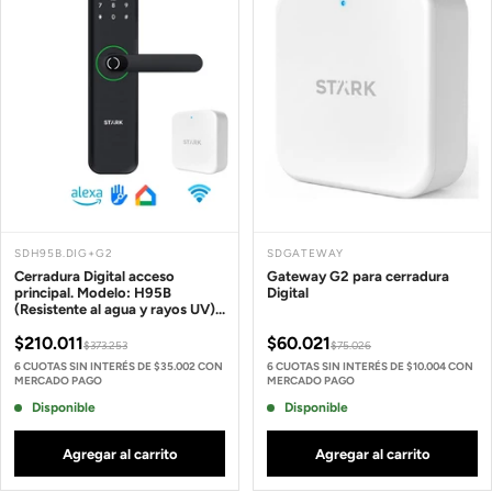
SDH95B.DIG+G2
SDGATEWAY
Cerradura Digital acceso
Gateway G2 para cerradura
principal. Modelo: H95B
Digital
(Resistente al agua y rayos UV).
Manilla reversible + Gateway
$210.011
$60.021
$373.253
$75.026
6 CUOTAS SIN INTERÉS DE $35.002 CON
6 CUOTAS SIN INTERÉS DE $10.004 CON
MERCADO PAGO
MERCADO PAGO
Disponible
Disponible
Agregar al carrito
Agregar al carrito