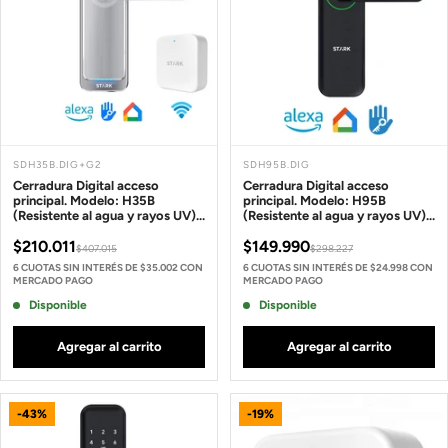
SDH35B.DIG+G2
SDH95B.DIG
Cerradura Digital acceso
Cerradura Digital acceso
principal. Modelo: H35B
principal. Modelo: H95B
(Resistente al agua y rayos UV).
(Resistente al agua y rayos UV).
Manilla reversible + Gateway
Manilla reversible.
$210.011
$149.990
$407.015
$298.227
6 CUOTAS SIN INTERÉS DE $35.002 CON
6 CUOTAS SIN INTERÉS DE $24.998 CON
MERCADO PAGO
MERCADO PAGO
Disponible
Disponible
Agregar al carrito
Agregar al carrito
-43%
-19%