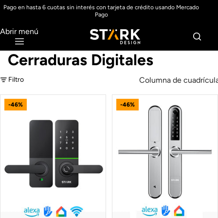
Pago en hasta 6 cuotas sin interés con tarjeta de crédito usando Mercado
Pago
Abrir menú
Cerraduras Digitales
Columna de cuadrícul
Filtro
-46%
-46%