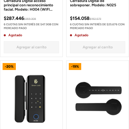
Cerradura Digital acceso
Cerradura Digital de
principal con reconocimiento
sobreponer. Modelo: N025
facial. Modelo: H004 (WIFI
incluido)
$287.446
$154.058
$359.308
$192.573
6 CUOTAS SIN INTERÉS DE $47.908 CON
6 CUOTAS SIN INTERÉS DE $25.676 CON
MERCADO PAGO
MERCADO PAGO
Agotado
Agotado
Agregar al carrito
Agregar al carrito
-20%
-19%