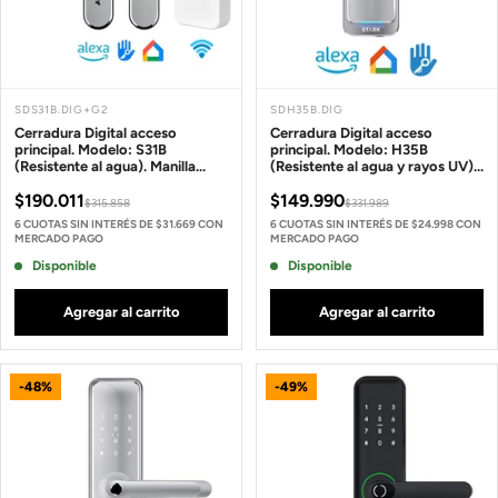
SDS31B.DIG+G2
SDH35B.DIG
Cerradura Digital acceso
Cerradura Digital acceso
principal. Modelo: S31B
principal. Modelo: H35B
(Resistente al agua). Manilla
(Resistente al agua y rayos UV).
reversible + Gateway
Manilla reversible.
$190.011
$149.990
$315.858
$331.989
6 CUOTAS SIN INTERÉS DE $31.669 CON
6 CUOTAS SIN INTERÉS DE $24.998 CON
MERCADO PAGO
MERCADO PAGO
Disponible
Disponible
Agregar al carrito
Agregar al carrito
-48%
-49%