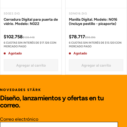
SD022.DIG
SDN016.DIG
Cerradura Digital para puerta de
Manilla Digital. Modelo: N016
vidrio. Modelo: N022
(Incluye pestillo - picaporte)
$102.758
$78.717
$128.448
$98.396
6 CUOTAS SIN INTERÉS DE $17.126 CON
6 CUOTAS SIN INTERÉS DE $13.120 CON
MERCADO PAGO
MERCADO PAGO
Agotado
Agotado
Agregar al carrito
Agregar al carrito
NOVEDADES STÄRK
Diseño, lanzamientos y ofertas en tu
correo.
Correo electrónico