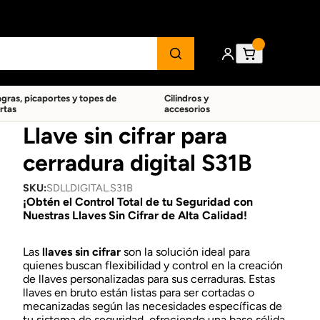
agras, picaportes y topes de
Cilindros y
rtas
accesorios
Llave sin cifrar para
cerradura digital S31B
SKU:
SDLLDIGITAL.S31B
¡Obtén el Control Total de tu Seguridad con
Nuestras Llaves Sin Cifrar de Alta Calidad!
Las
llaves sin cifrar
son la solución ideal para
quienes buscan flexibilidad y control en la creación
de llaves personalizadas para sus cerraduras. Estas
llaves en bruto están listas para ser cortadas o
mecanizadas según las necesidades específicas de
tu sistema de seguridad, ofreciendo una base sólida