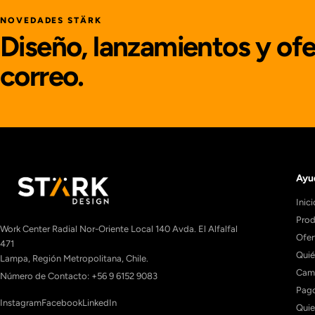
NOVEDADES STÄRK
Diseño, lanzamientos y ofe
correo.
Ayu
Inici
Prod
Work Center Radial Nor-Oriente Local 140 Avda. El Alfalfal
Ofer
471
Qui
Lampa, Región Metropolitana, Chile.
Camb
Número de Contacto: +56 9 6152 9083
Pago
Instagram
Facebook
LinkedIn
Quie