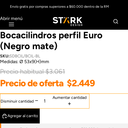
Envío gratis por compras superiores a $60.000 dentro de la RM
Abrir menú
Bocacilindros perfil Euro
(Negro mate)
SKU:
SDBCIL/BCIL-BL
Medidas: Ø 53x9(H)mm
Precio habitual
$3.061
Precio de oferta
$2.449
Aumentar cantidad
Disminuir cantidad
Agregar al carrito