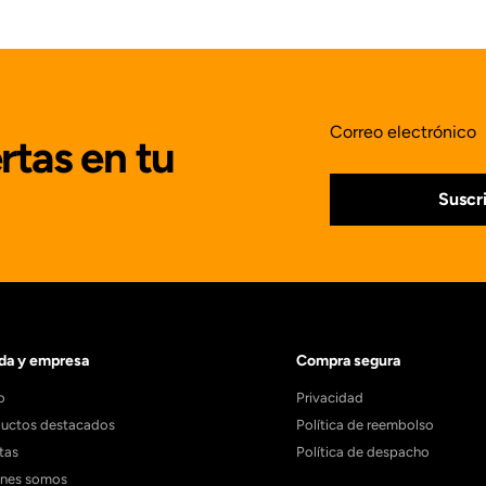
Correo electrónico
rtas en tu
Suscr
da y empresa
Compra segura
o
Privacidad
uctos destacados
Política de reembolso
tas
Política de despacho
énes somos