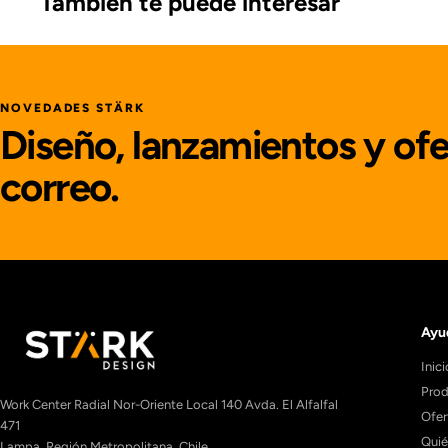
También te puede interesar
NOVEDADES STÄRK
Diseño, lanzamientos y ofe
correo.
Ayu
Inici
Prod
Work Center Radial Nor-Oriente Local 140 Avda. El Alfalfal
Ofer
471
Qui
Lampa, Región Metropolitana, Chile.