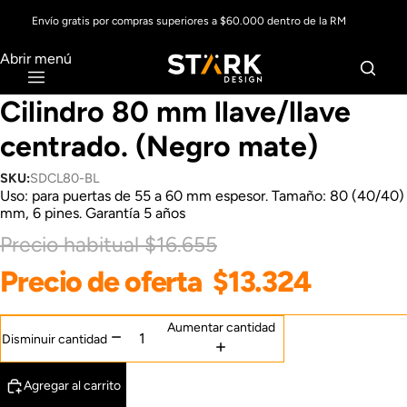
Envío gratis por compras superiores a $60.000 dentro de la RM
Abrir menú
Cilindro 80 mm llave/llave
centrado. (Negro mate)
SKU:
SDCL80-BL
Uso: para puertas de 55 a 60 mm espesor. Tamaño: 80 (40/40)
mm, 6 pines. Garantía 5 años
Precio habitual
$16.655
Precio de oferta
$13.324
Aumentar cantidad
Disminuir cantidad
Agregar al carrito