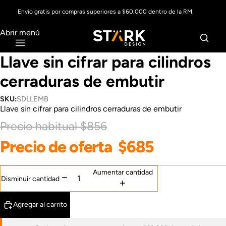
Envío gratis por compras superiores a $60.000 dentro de la RM
Abrir menú
Llave sin cifrar para cilindros
cerraduras de embutir
SKU:
SDLLEMB
Llave sin cifrar para cilindros cerraduras de embutir
Precio habitual
$856
Precio de oferta
$685
Aumentar cantidad
Disminuir cantidad
Agregar al carrito