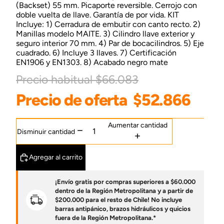
(Backset) 55 mm. Picaporte reversible. Cerrojo con
doble vuelta de llave. Garantía de por vida. KIT
Incluye: 1) Cerradura de embutir con canto recto. 2)
Manillas modelo MAITE. 3) Cilindro llave exterior y
seguro interior 70 mm. 4) Par de bocacilindros. 5) Eje
cuadrado. 6) Incluye 3 llaves. 7) Certificación
EN1906 y EN1303. 8) Acabado negro mate
Precio habitual
$66.083
Precio de oferta
$52.866
Aumentar cantidad
Disminuir cantidad
Agregar al carrito
¡Envío gratis por compras superiores a $60.000
dentro de la Región Metropolitana y a partir de
$200.000 para el resto de Chile! No incluye
barras antipánico, brazos hidráulicos y quicios
fuera de la Región Metropolitana.*